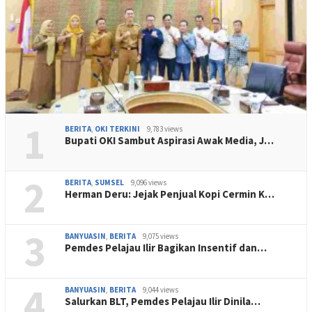
1
BERITA
,
OKI TERKINI
9,783 views
Bupati OKI Sambut Aspirasi Awak Media, J…
2
BERITA
,
SUMSEL
9,096 views
Herman Deru: Jejak Penjual Kopi Cermin K…
3
BANYUASIN
,
BERITA
9,075 views
Pemdes Pelajau Ilir Bagikan Insentif dan…
4
BANYUASIN
,
BERITA
9,044 views
Salurkan BLT, Pemdes Pelajau Ilir Dinila…