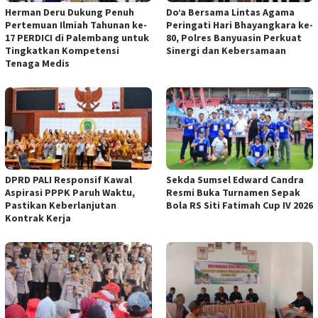
Herman Deru Dukung Penuh
Do’a Bersama Lintas Agama
Pertemuan Ilmiah Tahunan ke-
Peringati Hari Bhayangkara ke-
17 PERDICI di Palembang untuk
80, Polres Banyuasin Perkuat
Tingkatkan Kompetensi
Sinergi dan Kebersamaan
Tenaga Medis
DPRD PALI Responsif Kawal
Sekda Sumsel Edward Candra
Aspirasi PPPK Paruh Waktu,
Resmi Buka Turnamen Sepak
Pastikan Keberlanjutan
Bola RS Siti Fatimah Cup IV 2026
Kontrak Kerja