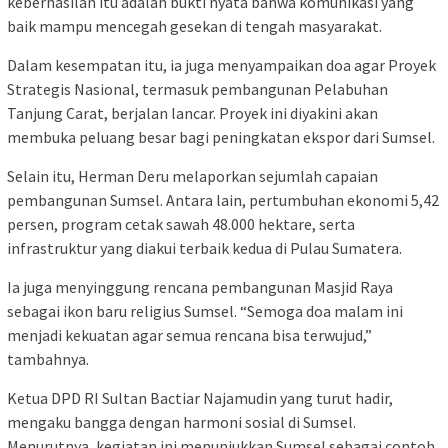
keberhasilan itu adalah bukti nyata bahwa komunikasi yang
baik mampu mencegah gesekan di tengah masyarakat.
Dalam kesempatan itu, ia juga menyampaikan doa agar Proyek
Strategis Nasional, termasuk pembangunan Pelabuhan
Tanjung Carat, berjalan lancar. Proyek ini diyakini akan
membuka peluang besar bagi peningkatan ekspor dari Sumsel.
Selain itu, Herman Deru melaporkan sejumlah capaian
pembangunan Sumsel. Antara lain, pertumbuhan ekonomi 5,42
persen, program cetak sawah 48.000 hektare, serta
infrastruktur yang diakui terbaik kedua di Pulau Sumatera.
Ia juga menyinggung rencana pembangunan Masjid Raya
sebagai ikon baru religius Sumsel. “Semoga doa malam ini
menjadi kekuatan agar semua rencana bisa terwujud,”
tambahnya.
Ketua DPD RI Sultan Bactiar Najamudin yang turut hadir,
mengaku bangga dengan harmoni sosial di Sumsel.
Menurutnya, kegiatan ini menunjukkan Sumsel sebagai contoh