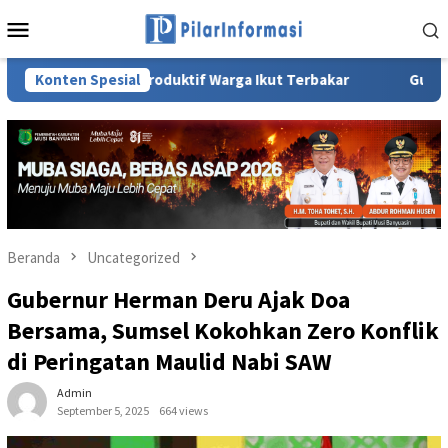
Loncat
Menu
ke
Mobile
konten
ebun Produktif Warga Ikut Terbakar
Konten Spesial
Gubernur Herman Der
Beranda
Uncategorized
Gubernur Herman Deru Ajak Doa
Bersama, Sumsel Kokohkan Zero Konflik
di Peringatan Maulid Nabi SAW
Admin
September 5, 2025
664 views