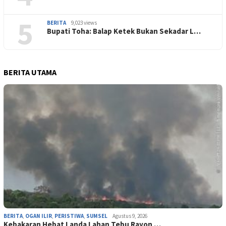
5
BERITA
9,023 views
Bupati Toha: Balap Ketek Bukan Sekadar L…
BERITA UTAMA
BERITA
,
OGAN ILIR
,
PERISTIWA
,
SUMSEL
Agustus 9, 2026
‎Kebakaran Hebat Landa Lahan Tebu Rayon …