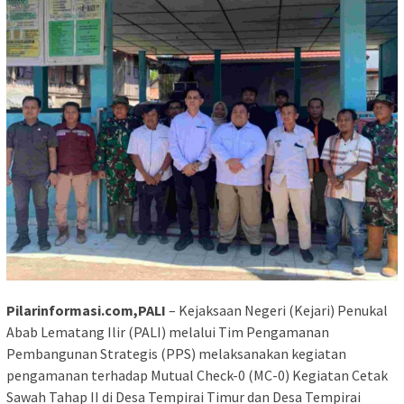
Pilarinformasi.com,PALI
– Kejaksaan Negeri (Kejari) Penukal
Abab Lematang Ilir (PALI) melalui Tim Pengamanan
Pembangunan Strategis (PPS) melaksanakan kegiatan
pengamanan terhadap Mutual Check-0 (MC-0) Kegiatan Cetak
Sawah Tahap II di Desa Tempirai Timur dan Desa Tempirai