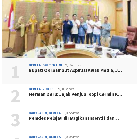
1
BERITA
,
OKI TERKINI
9,774 views
Bupati OKI Sambut Aspirasi Awak Media, J…
2
BERITA
,
SUMSEL
9,083 views
Herman Deru: Jejak Penjual Kopi Cermin K…
3
BANYUASIN
,
BERITA
9,065 views
Pemdes Pelajau Ilir Bagikan Insentif dan…
BANYUASIN
,
BERITA
9,030 views