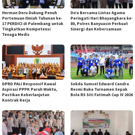
Herman Deru Dukung Penuh
Do’a Bersama Lintas Agama
Pertemuan Ilmiah Tahunan ke-
Peringati Hari Bhayangkara ke-
17 PERDICI di Palembang untuk
80, Polres Banyuasin Perkuat
Tingkatkan Kompetensi
Sinergi dan Kebersamaan
Tenaga Medis
DPRD PALI Responsif Kawal
Sekda Sumsel Edward Candra
Aspirasi PPPK Paruh Waktu,
Resmi Buka Turnamen Sepak
Pastikan Keberlanjutan
Bola RS Siti Fatimah Cup IV 2026
Kontrak Kerja