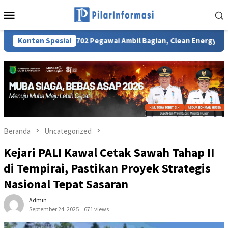
Loncat
Menu
ke
Mobile
konten
Konten Spesial
702 Pegawai Ambil Bagian, Clean Energy Day PLN UID S2JB
Beranda
Uncategorized
Kejari PALI Kawal Cetak Sawah Tahap II
di Tempirai, Pastikan Proyek Strategis
Nasional Tepat Sasaran
Admin
September 24, 2025
671 views