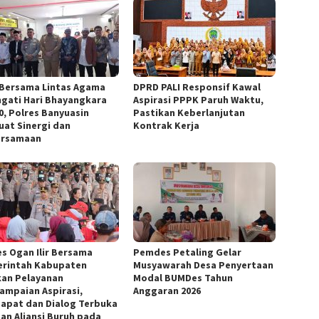
 Bersama Lintas Agama
DPRD PALI Responsif Kawal
ngati Hari Bhayangkara
Aspirasi PPPK Paruh Waktu,
80, Polres Banyuasin
Pastikan Keberlanjutan
uat Sinergi dan
Kontrak Kerja
ersamaan
es Ogan Ilir Bersama
Pemdes Petaling Gelar
rintah Kabupaten
Musyawarah Desa Penyertaan
kan Pelayanan
Modal BUMDes Tahun
ampaian Aspirasi,
Anggaran 2026
apat dan Dialog Terbuka
an Aliansi Buruh pada