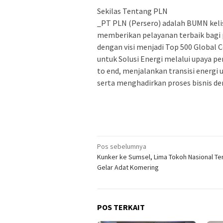
Sekilas Tentang PLN
_PT PLN (Persero) adalah BUMN keli
memberikan pelayanan terbaik bagi
dengan visi menjadi Top 500 Global
untuk Solusi Energi melalui upaya p
to end, menjalankan transisi energi
serta menghadirkan proses bisnis de
Navigasi
Pos sebelumnya
Kunker ke Sumsel, Lima Tokoh Nasional Te
pos
Gelar Adat Komering
POS TERKAIT