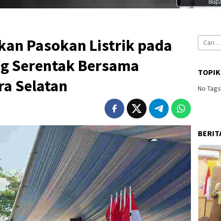
Cari
an Pasokan Listrik pada
untuk:
g Serentak Bersama
TOPIK
ra Selatan
No Tag
BERIT