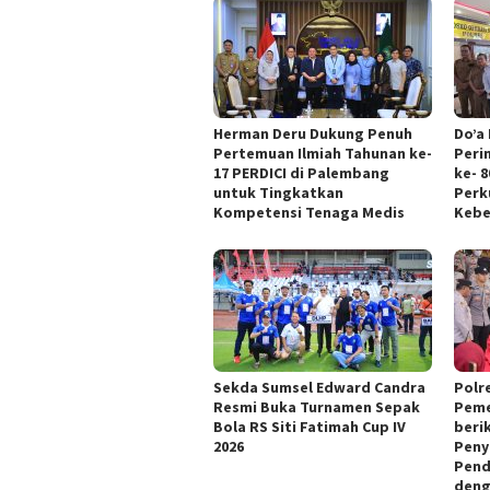
Herman Deru Dukung Penuh
Do’a
Pertemuan Ilmiah Tahunan ke-
Peri
17 PERDICI di Palembang
ke- 
untuk Tingkatkan
Perk
Kompetensi Tenaga Medis
Keb
Sekda Sumsel Edward Candra
Polr
Resmi Buka Turnamen Sepak
Peme
Bola RS Siti Fatimah Cup IV
beri
2026
Peny
Pend
deng