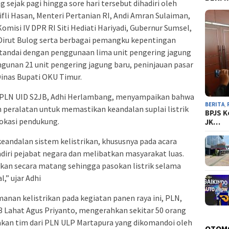
sejak pagi hingga sore hari tersebut dihadiri oleh
fli Hasan, Menteri Pertanian RI, Andi Amran Sulaiman,
omisi IV DPR RI Siti Hediati Hariyadi, Gubernur Sumsel,
Dirut Bulog serta berbagai pemangku kepentingan
itandai dengan penggunaan lima unit pengering jagung
unan 21 unit pengering jagung baru, peninjauan pasar
Dinas Bupati OKU Timur.
 PLN UID S2JB, Adhi Herlambang, menyampaikan bahwa
BERITA
,
 peralatan untuk memastikan keandalan suplai listrik
BPJS K
lokasi pendukung.
JK…
ndalan sistem kelistrikan, khususnya pada acara
adiri pejabat negara dan melibatkan masyarakat luas.
kukan secara matang sehingga pasokan listrik selama
,” ujar Adhi
an kelistrikan pada kegiatan panen raya ini, PLN,
 Lahat Agus Priyanto, mengerahkan sekitar 50 orang
akan tim dari PLN ULP Martapura yang dikomandoi oleh
OTOM