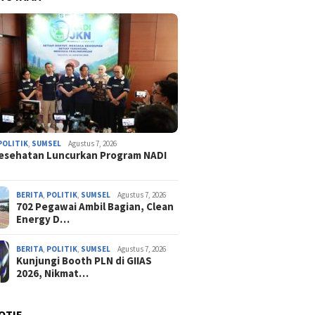
POLITIK
,
SUMSEL
Agustus 7, 2026
esehatan Luncurkan Program NADI
BERITA
,
POLITIK
,
SUMSEL
Agustus 7, 2026
702 Pegawai Ambil Bagian, Clean
Energy D…
BERITA
,
POLITIK
,
SUMSEL
Agustus 7, 2026
Kunjungi Booth PLN di GIIAS
2026, Nikmat…
OTIF