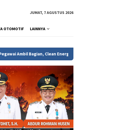
JUMAT, 7 AGUSTUS 2026
TA OTOMOTIF
LAINNYA
n, Clean Energy Day PLN UID S2JB Tekan Emisi Karbon hingga 15 