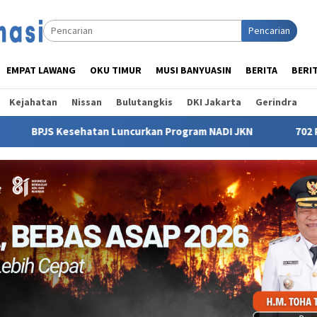
Pencarian
EMPAT LAWANG
OKU TIMUR
MUSI BANYUASIN
BERITA
BERI
Kejahatan
Nissan
Bulutangkis
DKI Jakarta
Gerindra
an Luncurkan Program NADI JKN
702 Pegawai Ambil Bagia