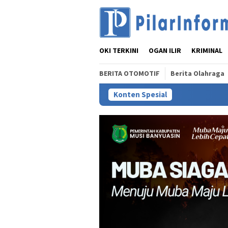
Loncat
ke
konten
OKI TERKINI
OGAN ILIR
KRIMINAL
BERITA OTOMOTIF
Berita Olahraga
Konten Spesial
BPJS Kesehat