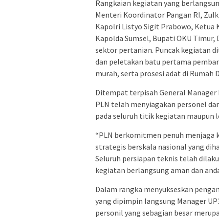
Rangkaian kegiatan yang berlangsung 
Menteri Koordinator Pangan RI, Zulki
Kapolri Listyo Sigit Prabowo, Ketua K
Kapolda Sumsel, Bupati OKU Timur, 
sektor pertanian. Puncak kegiatan d
dan peletakan batu pertama pembang
murah, serta prosesi adat di Rumah 
Ditempat terpisah General Manager
PLN telah menyiagakan personel dan
pada seluruh titik kegiatan maupun 
“PLN berkomitmen penuh menjaga kea
strategis berskala nasional yang dih
Seluruh persiapan teknis telah dila
kegiatan berlangsung aman dan andal
Dalam rangka menyukseskan pengaman
yang dipimpin langsung Manager UP3
personil yang sebagian besar merup