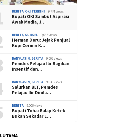
1
BERITA
,
OKI TERKINI
9,774 views
Bupati OKI Sambut Aspirasi
Awak Media, J…
2
BERITA
,
SUMSEL
9,083 views
Herman Deru: Jejak Penjual
Kopi Cermin K…
3
BANYUASIN
,
BERITA
9,065 views
Pemdes Pelajau Ilir Bagikan
Insentif dan…
4
BANYUASIN
,
BERITA
9,030 views
Salurkan BLT, Pemdes
Pelajau Ilir Dinila…
5
BERITA
9,006 views
Bupati Toha: Balap Ketek
Bukan Sekadar L…
A UTAMA