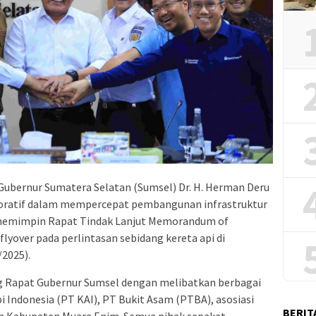
Gubernur Sumatera Selatan (Sumsel) Dr. H. Herman Deru
oratif dalam mempercepat pembangunan infrastruktur
at memimpin Rapat Tindak Lanjut Memorandum of
yover pada perlintasan sebidang kereta api di
2025).
g Rapat Gubernur Sumsel dengan melibatkan berbagai
i Indonesia (PT KAI), PT Bukit Asam (PTBA), asosiasi
BERIT
h Kabupaten Muara Enim. Semua pihak sepakat