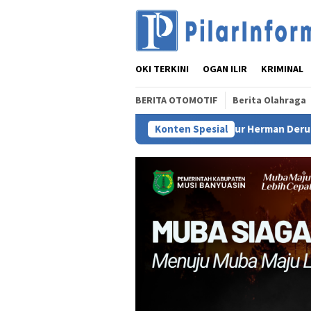
Loncat
ke
konten
OKI TERKINI
OGAN ILIR
KRIMINAL
BERITA OTOMOTIF
Berita Olahraga
Gubernur Herman Deru Tegaskan Kelestarian Hu
Konten Spesial