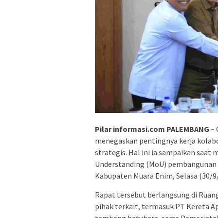
Pilar informasi.com PALEMBANG
– 
menegaskan pentingnya kerja kolab
strategis. Hal ini ia sampaikan sa
Understanding (MoU) pembangunan fl
Kabupaten Muara Enim, Selasa (30/9/
Rapat tersebut berlangsung di Ruan
pihak terkait, termasuk PT Kereta Ap
tambang batubara, serta Pemerinta