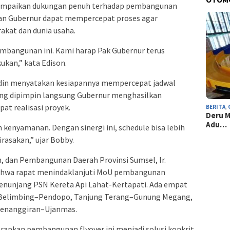
yampaikan dukungan penuh terhadap pembangunan
ngan Gubernur dapat mempercepat proses agar
akat dan dunia usaha.
mbangunan ini. Kami harap Pak Gubernur terus
ukan,” kata Edison.
idin menyatakan kesiapannya mempercepat jadwal
ng dipimpin langsung Gubernur menghasilkan
t realisasi proyek.
BERITA
,
Deru M
Adu…
 kenyamanan. Dengan sinergi ini, schedule bisa lebih
rasakan,” ujar Bobby.
, dan Pembangunan Daerah Provinsi Sumsel, Ir.
ahwa rapat menindaklanjuti MoU pembangunan
penunjang PSN Kereta Api Lahat-Kertapati. Ada empat
as Belimbing–Pendopo, Tanjung Terang–Gunung Megang,
enanggiran–Ujanmas.
rapkan pembangunan flyover ini menjadi solusi konkrit