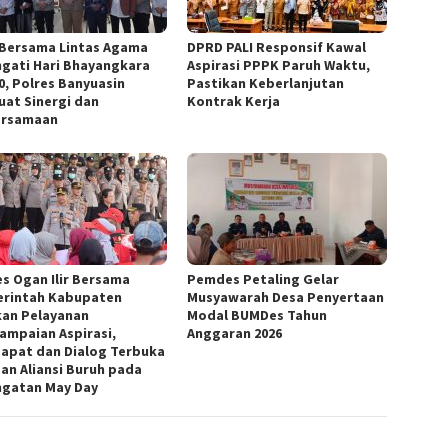
 Bersama Lintas Agama
DPRD PALI Responsif Kawal
ngati Hari Bhayangkara
Aspirasi PPPK Paruh Waktu,
80, Polres Banyuasin
Pastikan Keberlanjutan
uat Sinergi dan
Kontrak Kerja
ersamaan
es Ogan Ilir Bersama
Pemdes Petaling Gelar
rintah Kabupaten
Musyawarah Desa Penyertaan
kan Pelayanan
Modal BUMDes Tahun
ampaian Aspirasi,
Anggaran 2026
apat dan Dialog Terbuka
an Aliansi Buruh pada
ngatan May Day