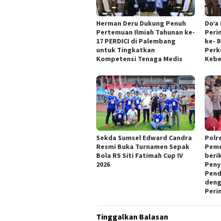
Herman Deru Dukung Penuh
Do’a
Pertemuan Ilmiah Tahunan ke-
Peri
17 PERDICI di Palembang
ke- 
untuk Tingkatkan
Perk
Kompetensi Tenaga Medis
Keb
Sekda Sumsel Edward Candra
Polr
Resmi Buka Turnamen Sepak
Peme
Bola RS Siti Fatimah Cup IV
beri
2026
Peny
Pend
deng
Peri
Tinggalkan Balasan