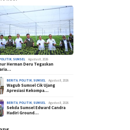
POLITIK
,
SUMSEL
Agustus 8, 2026
nur Herman Deru Tegaskan
aria…
BERITA
,
POLITIK
,
SUMSEL
Agustus 8, 2026
Wagub Sumsel Cik Ujang
Apresiasi Kekompa…
BERITA
,
POLITIK
,
SUMSEL
Agustus 8, 2026
Sekda Sumsel Edward Candra
Hadiri Ground…
OTIF