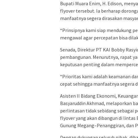
Bupati Muara Enim, H. Edison, men
flyover tersebut. Ia berharap doro
manfaatnya segera dirasakan masyar
“Prinsipnya kami siap mendukung pe
mengawal agar percepatan bisa dilak
Senada, Direktur PT KAI Bobby Rasy
pembangunan. Menurutnya, rapat ya
keputusan penting dalam mempercepa
“Prioritas kami adalah keamanan dan
cepat sehingga manfaatnya segera di
Asisten II Bidang Ekonomi, Keuangan
Basyaruddin Akhmad, melaporkan b
perlintasan tidak sebidang sebagai 
flyover yang akan dibangun di lint
Gunung Megang–Penanggiran, dan P
Dengan dukungan seluruh pihak, diha