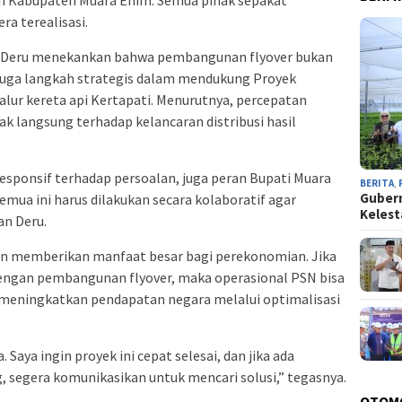
a terealisasi.
 Deru menekankan bahwa pembangunan flyover bukan
 juga langkah strategis dalam mendukung Proyek
alur kereta api Kertapati. Menurutnya, percepatan
 langsung terhadap kelancaran distribusi hasil
esponsif terhadap persoalan, juga peran Bupati Muara
BERITA
,
Guber
mua ini harus dilakukan secara kolaboratif agar
Kelest
an Deru.
an memberikan manfaat besar bagi perekonomian. Jika
 dengan pembangunan flyover, maka operasional PSN bisa
 meningkatkan pendapatan negara melalui optimalisasi
 Saya ingin proyek ini cepat selesai, dan jika ada
 segera komunikasikan untuk mencari solusi,” tegasnya.
OTOM