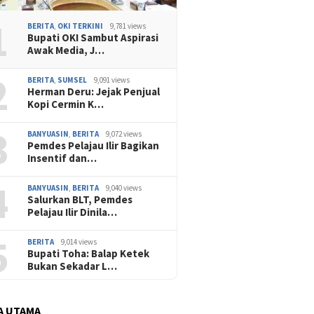
1
BERITA
,
OKI TERKINI
9,781 views
Bupati OKI Sambut Aspirasi
Awak Media, J…
2
BERITA
,
SUMSEL
9,091 views
Herman Deru: Jejak Penjual
Kopi Cermin K…
3
BANYUASIN
,
BERITA
9,072 views
Pemdes Pelajau Ilir Bagikan
Insentif dan…
4
BANYUASIN
,
BERITA
9,040 views
Salurkan BLT, Pemdes
Pelajau Ilir Dinila…
5
BERITA
9,014 views
Bupati Toha: Balap Ketek
Bukan Sekadar L…
A UTAMA