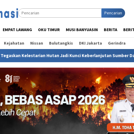
Pencarian
EMPAT LAWANG
OKU TIMUR
MUSI BANYUASIN
BERITA
BERI
Kejahatan
Nissan
Bulutangkis
DKI Jakarta
Gerindra
tan Jadi Kunci Keberlanjutan Sumber Daya Air dan Kehidupan M