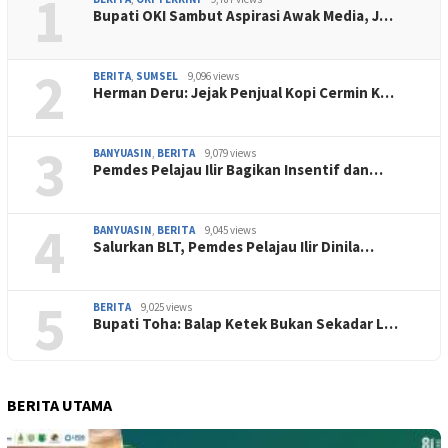
1
Bupati OKI Sambut Aspirasi Awak Media, J…
2
BERITA
,
SUMSEL
9,096 views
Herman Deru: Jejak Penjual Kopi Cermin K…
3
BANYUASIN
,
BERITA
9,079 views
Pemdes Pelajau Ilir Bagikan Insentif dan…
4
BANYUASIN
,
BERITA
9,045 views
Salurkan BLT, Pemdes Pelajau Ilir Dinila…
5
BERITA
9,025 views
Bupati Toha: Balap Ketek Bukan Sekadar L…
BERITA UTAMA