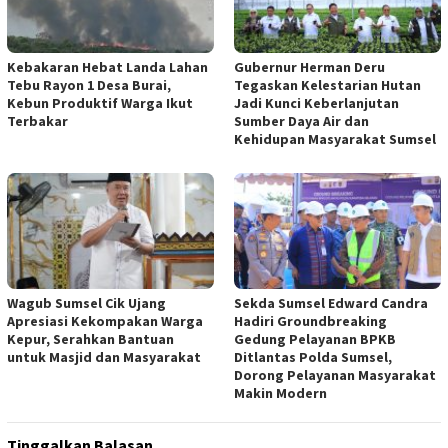
‎Kebakaran Hebat Landa Lahan
Gubernur Herman Deru
Tebu Rayon 1 Desa Burai,
Tegaskan Kelestarian Hutan
Kebun Produktif Warga Ikut
Jadi Kunci Keberlanjutan
Terbakar
Sumber Daya Air dan
Kehidupan Masyarakat Sumsel
Wagub Sumsel Cik Ujang
Sekda Sumsel Edward Candra
Apresiasi Kekompakan Warga
Hadiri Groundbreaking
Kepur, Serahkan Bantuan
Gedung Pelayanan BPKB
untuk Masjid dan Masyarakat
Ditlantas Polda Sumsel,
Dorong Pelayanan Masyarakat
Makin Modern
Tinggalkan Balasan