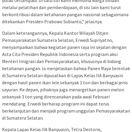
pulau terlampaui. Di satu sisi kami membina warga binaan
melalui pelatihan dan pemberdayaan, di sisi lain kami turut
berkontribusi dalam ketahanan pangan nasional sebagaimana
ditekankan Presiden Prabowo Subianto,” jelasnya.
Dalam keterangannya, Kepala Kantor Wilayah Ditjen
Pemasyarakatan Sumatera Selatan, Erwedi Supriyatno,
menyampaikan bahwa kegiatan panen raya ini sejalan dengan
Asta Cita Presiden Republik Indonesia serta program aksi
Menteri Imigrasi dan Pemasyarakatan, khususnya di bidang
ketahanan pangan. Ia menjelaskan bahwa Panen Raya Serentak
di Sumatera Selatan dipusatkan di Lapas Kelas IIA Banyuasin
dengan hasil panen ikan lele sebanyak 1 ton dan berbagai jenis
sayuran. Ke depan, pihaknya juga menargetkan panen melon
sebanyak 3 ton yang direncanakan pada awal Februari
mendatang. Erwedi berharap program ini dapat terus
berkelanjutan dan menjadi program unggulan Pemasyarakatan
di Sumatera Selatan.
Kepala Lapas Kelas IIA Banyuasin, Tetra Destorie,