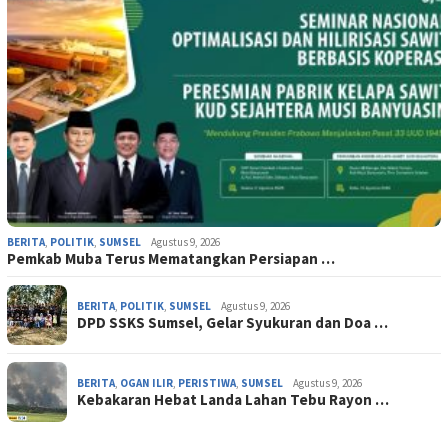
BERITA
,
POLITIK
,
SUMSEL
Agustus 9, 2026
Pemkab Muba Terus Mematangkan Persiapan …
BERITA
,
POLITIK
,
SUMSEL
Agustus 9, 2026
DPD SSKS Sumsel, Gelar Syukuran dan Doa …
BERITA
,
OGAN ILIR
,
PERISTIWA
,
SUMSEL
Agustus 9, 2026
‎Kebakaran Hebat Landa Lahan Tebu Rayon …