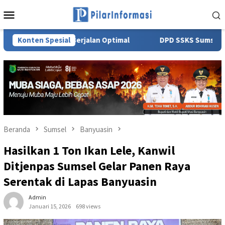
Loncat
Menu
ke
Mobile
konten
naan Berjalan Optimal
Konten Spesial
DPD SSKS Sumsel, Gelar Syukura
Beranda
Sumsel
Banyuasin
Hasilkan 1 Ton Ikan Lele, Kanwil
Ditjenpas Sumsel Gelar Panen Raya
Serentak di Lapas Banyuasin
Admin
Januari 15, 2026
698 views