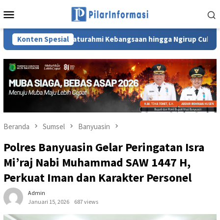
Loncat
Menu
ke
Mobile
konten
iapkan Silaturahmi Kebangsaan hingga Ngirup Cuko Pempek di S
Konten Spesial
Beranda
Sumsel
Banyuasin
Polres Banyuasin Gelar Peringatan Isra
Mi’raj Nabi Muhammad SAW 1447 H,
Perkuat Iman dan Karakter Personel
Admin
Januari 15, 2026
687 views