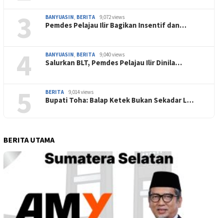
3
BANYUASIN
,
BERITA
9,072 views
Pemdes Pelajau Ilir Bagikan Insentif dan…
4
BANYUASIN
,
BERITA
9,040 views
Salurkan BLT, Pemdes Pelajau Ilir Dinila…
5
BERITA
9,014 views
Bupati Toha: Balap Ketek Bukan Sekadar L…
BERITA UTAMA