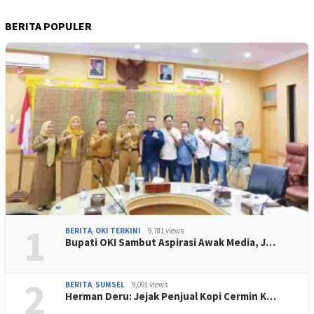
BERITA POPULER
1
BERITA
,
OKI TERKINI
9,781 views
Bupati OKI Sambut Aspirasi Awak Media, J…
2
BERITA
,
SUMSEL
9,091 views
Herman Deru: Jejak Penjual Kopi Cermin K…