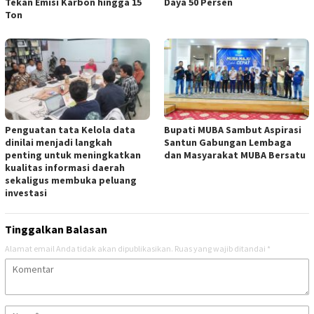
Tekan Emisi Karbon hingga 15
Daya 50 Persen
Ton
Penguatan tata Kelola data
Bupati MUBA Sambut Aspirasi
dinilai menjadi langkah
Santun Gabungan Lembaga
penting untuk meningkatkan
dan Masyarakat MUBA Bersatu
kualitas informasi daerah
sekaligus membuka peluang
investasi
Tinggalkan Balasan
Alamat email Anda tidak akan dipublikasikan.
Ruas yang wajib ditandai
*