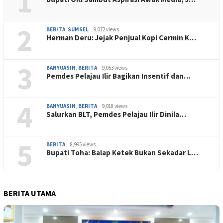
1
2
BERITA
,
SUMSEL
9,072 views
Herman Deru: Jejak Penjual Kopi Cermin K…
3
BANYUASIN
,
BERITA
9,053 views
Pemdes Pelajau Ilir Bagikan Insentif dan…
4
BANYUASIN
,
BERITA
9,018 views
Salurkan BLT, Pemdes Pelajau Ilir Dinila…
5
BERITA
8,995 views
Bupati Toha: Balap Ketek Bukan Sekadar L…
BERITA UTAMA