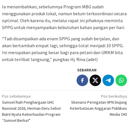
Ia menambahkan, sebelumnya Program MBG sudah
menggunakan produk lokal, namun belum terkoordinasi secara
optimal. Oleh karena itu, melalui rapat ini pihaknya meminta
SPPG untuk menyampaikan kebutuhan bahan pangan per hari.
“Tadi disampaikan ada enam SPPG yang sudah berjalan, dan
akan bertambah empat lagi, sehingga total menjadi 10 SPPG.
Ini merupakan peluang besar bagi para petani dan UMKM kita
untuk terlibat langsung,” pungkas Hj. Rina.(adel)
SEBARKAN
Navigasi
Pos sebelumnya
Pos berikutnya
Sumsel Raih Penghargaan UHC
Skenario Peringatan HPN Diujung
pos
Nasional 2026, Herman Deru Sebut
Keterbatasan Anggaran Publikasi
Bukti Nyata Keberhasilan Program
Media OKI
“Sumsel Berkat”