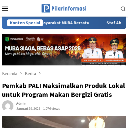
Loncat
Menu
ke
Mobile
konten
 dan Masyarakat MUBA Bersatu
Konten Spesial
Staf Ahli TP PKK Sumsel 
Beranda
Berita
Pemkab PALI Maksimalkan Produk Lokal
untuk Program Makan Bergizi Gratis
Admin
Januari 29, 2026
1,076 views