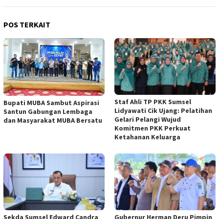
POS TERKAIT
Staf Ahli TP PKK Sumsel
Bupati MUBA Sambut Aspirasi
Lidyawati Cik Ujang: Pelatihan
Santun Gabungan Lembaga
Gelari Pelangi Wujud
dan Masyarakat MUBA Bersatu
Komitmen PKK Perkuat
Ketahanan Keluarga
Sekda Sumsel Edward Candra
Gubernur Herman Deru Pimpin