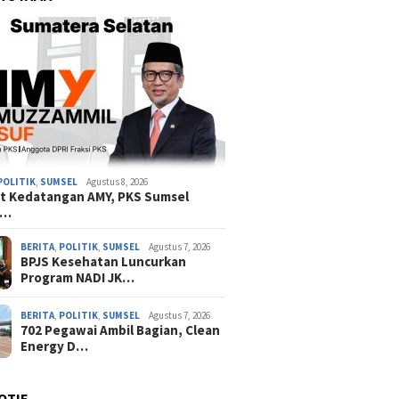
POLITIK
,
SUMSEL
Agustus 8, 2026
t Kedatangan AMY, PKS Sumsel
a…
BERITA
,
POLITIK
,
SUMSEL
Agustus 7, 2026
BPJS Kesehatan Luncurkan
Program NADI JK…
BERITA
,
POLITIK
,
SUMSEL
Agustus 7, 2026
702 Pegawai Ambil Bagian, Clean
Energy D…
OTIF