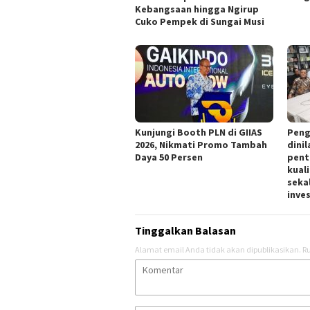
Kebangsaan hingga Ngirup
Cuko Pempek di Sungai Musi
Kunjungi Booth PLN di GIIAS
Peng
2026, Nikmati Promo Tambah
dini
Daya 50 Persen
pent
kual
seka
inve
Tinggalkan Balasan
Alamat email Anda tidak akan dipublikasikan.
Ru