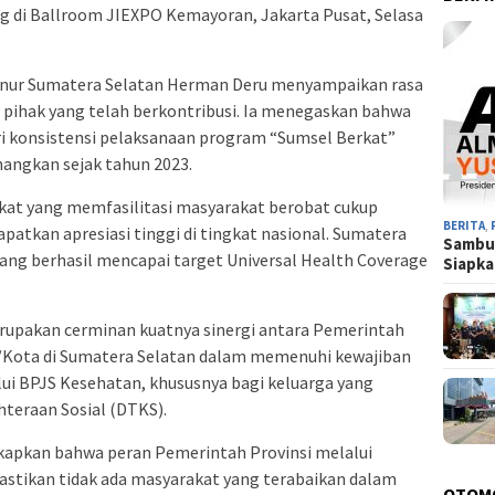
 di Ballroom JIEXPO Kemayoran, Jakarta Pusat, Selasa
rnur Sumatera Selatan Herman Deru menyampaikan rasa
h pihak yang telah berkontribusi. Ia menegaskan bahwa
ri konsistensi pelaksanaan program “Sumsel Berkat”
nangkan sejak tahun 2023.
kat yang memfasilitasi masyarakat berobat cukup
BERITA
,
tkan apresiasi tinggi di tingkat nasional. Sumatera
Sambu
 yang berhasil mencapai target Universal Health Coverage
Siapk
erupakan cerminan kuatnya sinergi antara Pemerintah
/Kota di Sumatera Selatan dalam memenuhi kewajiban
ui BPJS Kesehatan, khususnya bagi keluarga yang
hteraan Sosial (DTKS).
kapkan bahwa peran Pemerintah Provinsi melalui
stikan tidak ada masyarakat yang terabaikan dalam
OTOM