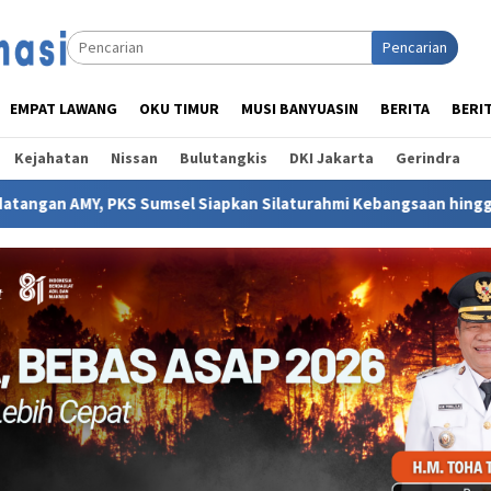
Pencarian
EMPAT LAWANG
OKU TIMUR
MUSI BANYUASIN
BERITA
BERI
Kejahatan
Nissan
Bulutangkis
DKI Jakarta
Gerindra
msel Siapkan Silaturahmi Kebangsaan hingga Ngirup Cuko Pempe