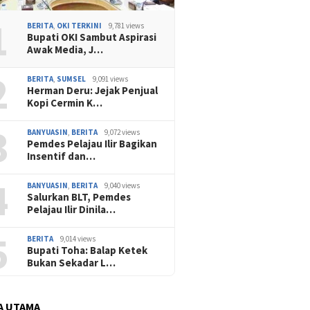
1
BERITA
,
OKI TERKINI
9,781 views
Bupati OKI Sambut Aspirasi
Awak Media, J…
2
BERITA
,
SUMSEL
9,091 views
Herman Deru: Jejak Penjual
Kopi Cermin K…
3
BANYUASIN
,
BERITA
9,072 views
Pemdes Pelajau Ilir Bagikan
Insentif dan…
4
BANYUASIN
,
BERITA
9,040 views
Salurkan BLT, Pemdes
Pelajau Ilir Dinila…
5
BERITA
9,014 views
Bupati Toha: Balap Ketek
Bukan Sekadar L…
A UTAMA