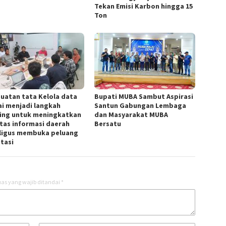
Tekan Emisi Karbon hingga 15
Ton
uatan tata Kelola data
Bupati MUBA Sambut Aspirasi
lai menjadi langkah
Santun Gabungan Lembaga
ing untuk meningkatkan
dan Masyarakat MUBA
itas informasi daerah
Bersatu
ligus membuka peluang
stasi
as yang wajib ditandai
*