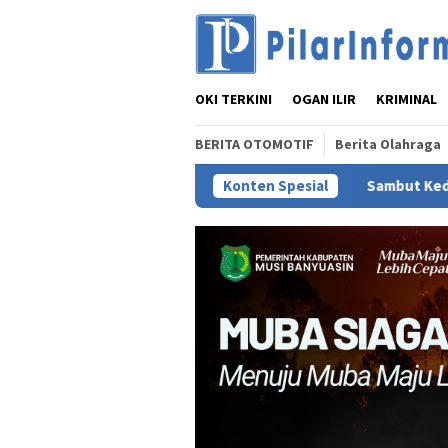
Loncat
ke
konten
OKI TERKINI
OGAN ILIR
KRIMINAL
BERITA OTOMOTIF
Berita Olahraga
Konten Spesial
Sambut Kedatangan AMY, PKS Su