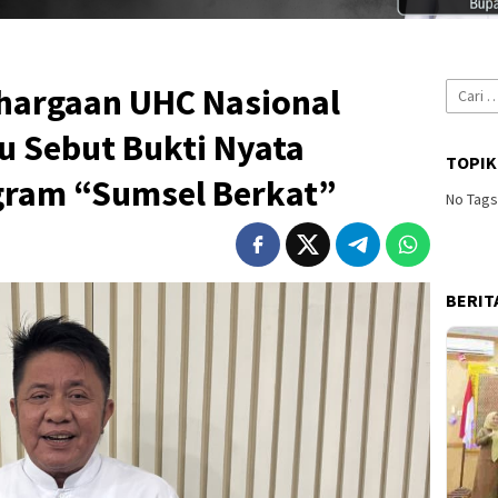
Cari
hargaan UHC Nasional
untuk:
u Sebut Bukti Nyata
TOPIK
gram “Sumsel Berkat”
No Tag
BERIT