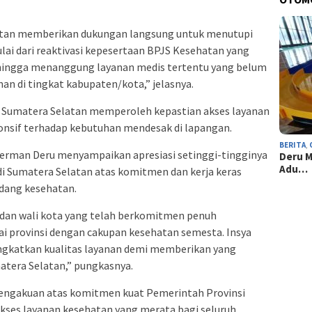
atan memberikan dukungan langsung untuk menutupi
lai dari reaktivasi kepesertaan BPJS Kesehatan yang
, hingga menanggung layanan medis tertentu yang belum
n di tingkat kabupaten/kota,” jelasnya.
 Sumatera Selatan memperoleh kepastian akses layanan
ponsif terhadap kebutuhan mendesak di lapangan.
BERITA
,
erman Deru menyampaikan apresiasi setinggi-tingginya
Deru M
Adu…
 di Sumatera Selatan atas komitmen dan kerja keras
idang kesehatan.
i dan wali kota yang telah berkomitmen penuh
 provinsi dengan cakupan kesehatan semesta. Insya
ingkatkan kualitas layanan demi memberikan yang
atera Selatan,” pungkasnya.
pengakuan atas komitmen kuat Pemerintah Provinsi
ses layanan kesehatan yang merata bagi seluruh