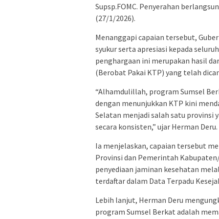
Supsp.FOMC. Penyerahan berlangsung
(27/1/2026).
Menanggapi capaian tersebut, Gube
syukur serta apresiasi kepada seluru
penghargaan ini merupakan hasil da
(Berobat Pakai KTP) yang telah dica
“Alhamdulillah, program Sumsel Ber
dengan menunjukkan KTP kini mendapa
Selatan menjadi salah satu provinsi
secara konsisten,” ujar Herman Deru.
Ia menjelaskan, capaian tersebut m
Provinsi dan Pemerintah Kabupaten
penyediaan jaminan kesehatan melal
terdaftar dalam Data Terpadu Keseja
Lebih lanjut, Herman Deru mengung
program Sumsel Berkat adalah mema