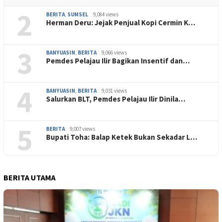
2
BERITA
,
SUMSEL
9,084 views
Herman Deru: Jejak Penjual Kopi Cermin K…
3
BANYUASIN
,
BERITA
9,066 views
Pemdes Pelajau Ilir Bagikan Insentif dan…
4
BANYUASIN
,
BERITA
9,031 views
Salurkan BLT, Pemdes Pelajau Ilir Dinila…
5
BERITA
9,007 views
Bupati Toha: Balap Ketek Bukan Sekadar L…
BERITA UTAMA