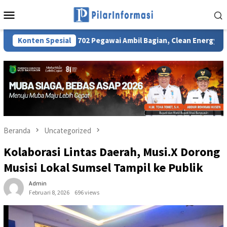
Loncat
Menu
ke
Mobile
konten
KN
Konten Spesial
702 Pegawai Ambil Bagian, Clean Energy Day PLN UID 
Beranda
Uncategorized
Kolaborasi Lintas Daerah, Musi.X Dorong
Musisi Lokal Sumsel Tampil ke Publik
Admin
Februari 8, 2026
696 views