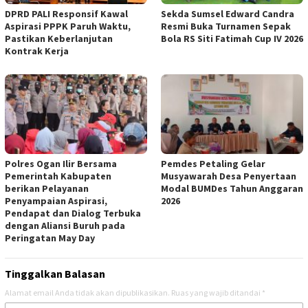
DPRD PALI Responsif Kawal
Sekda Sumsel Edward Candra
Aspirasi PPPK Paruh Waktu,
Resmi Buka Turnamen Sepak
Pastikan Keberlanjutan
Bola RS Siti Fatimah Cup IV 2026
Kontrak Kerja
Polres Ogan Ilir Bersama
Pemdes Petaling Gelar
Pemerintah Kabupaten
Musyawarah Desa Penyertaan
berikan Pelayanan
Modal BUMDes Tahun Anggaran
Penyampaian Aspirasi,
2026
Pendapat dan Dialog Terbuka
dengan Aliansi Buruh pada
Peringatan May Day
Tinggalkan Balasan
Alamat email Anda tidak akan dipublikasikan.
Ruas yang wajib ditandai
*