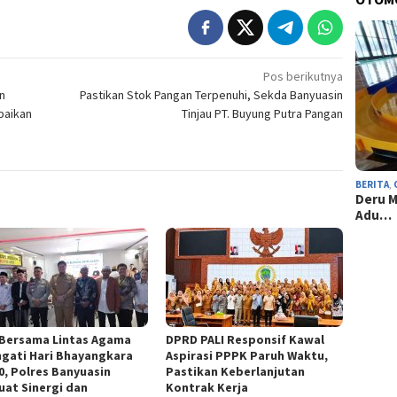
Pos berikutnya
n
Pastikan Stok Pangan Terpenuhi, Sekda Banyuasin
baikan
Tinjau PT. Buyung Putra Pangan
BERITA
,
Deru M
Adu…
 Bersama Lintas Agama
DPRD PALI Responsif Kawal
ngati Hari Bhayangkara
Aspirasi PPPK Paruh Waktu,
80, Polres Banyuasin
Pastikan Keberlanjutan
uat Sinergi dan
Kontrak Kerja