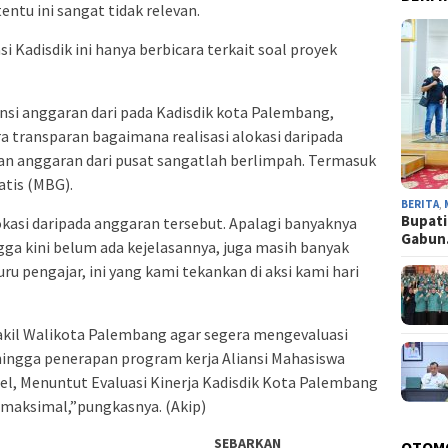
entu ini sangat tidak relevan.
i Kadisdik ini hanya berbicara terkait soal proyek
nsi anggaran dari pada Kadisdik kota Palembang,
 transparan bagaimana realisasi alokasi daripada
an anggaran dari pusat sangatlah berlimpah. Termasuk
atis (MBG).
BERITA
,
Bupati
si daripada anggaran tersebut. Apalagi banyaknya
Gabu
ga kini belum ada kejelasannya, juga masih banyak
u pengajar, ini yang kami tekankan di aksi kami hari
kil Walikota Palembang agar segera mengevaluasi
hingga penerapan program kerja Aliansi Mahasiswa
el, Menuntut Evaluasi Kinerja Kadisdik Kota Palembang
 maksimal,”pungkasnya. (Akip)
SEBARKAN
OTOM