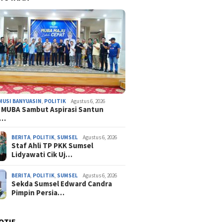
MUSI BANYUASIN
,
POLITIK
Agustus 6, 2026
 MUBA Sambut Aspirasi Santun
n…
BERITA
,
POLITIK
,
SUMSEL
Agustus 6, 2026
Staf Ahli TP PKK Sumsel
Lidyawati Cik Uj…
BERITA
,
POLITIK
,
SUMSEL
Agustus 6, 2026
Sekda Sumsel Edward Candra
Pimpin Persia…
OTIF