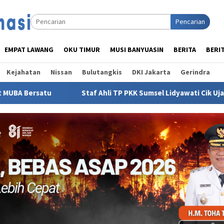
Pencarian
EMPAT LAWANG
OKU TIMUR
MUSI BANYUASIN
BERITA
BERI
Kejahatan
Nissan
Bulutangkis
DKI Jakarta
Gerindra
Staf Ahli TP PKK Sumsel Lidyawati Cik Ujang: Pelatihan Gela