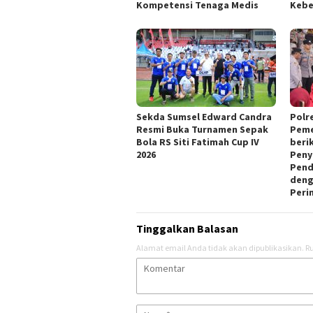
Kompetensi Tenaga Medis
Keb
Sekda Sumsel Edward Candra
Polr
Resmi Buka Turnamen Sepak
Peme
Bola RS Siti Fatimah Cup IV
beri
2026
Peny
Pend
deng
Peri
Tinggalkan Balasan
Alamat email Anda tidak akan dipublikasikan.
Ru