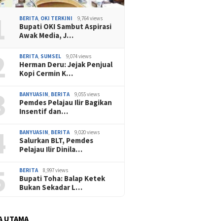
1
BERITA
,
OKI TERKINI
9,764 views
Bupati OKI Sambut Aspirasi
Awak Media, J…
2
BERITA
,
SUMSEL
9,074 views
Herman Deru: Jejak Penjual
Kopi Cermin K…
3
BANYUASIN
,
BERITA
9,055 views
Pemdes Pelajau Ilir Bagikan
Insentif dan…
4
BANYUASIN
,
BERITA
9,020 views
Salurkan BLT, Pemdes
Pelajau Ilir Dinila…
5
BERITA
8,997 views
Bupati Toha: Balap Ketek
Bukan Sekadar L…
A UTAMA