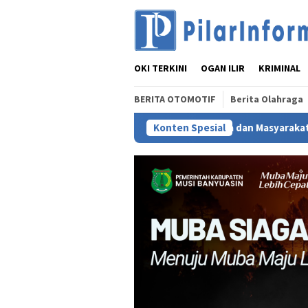
Loncat
ke
konten
OKI TERKINI
OGAN ILIR
KRIMINAL
BERITA OTOMOTIF
Berita Olahraga
i Santun Gabungan Lembaga dan Masyarakat MUBA Bersatu
Konten Spesial