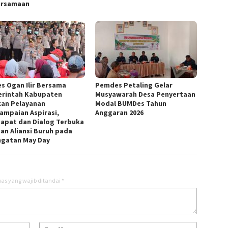
ersamaan
es Ogan Ilir Bersama
Pemdes Petaling Gelar
rintah Kabupaten
Musyawarah Desa Penyertaan
kan Pelayanan
Modal BUMDes Tahun
ampaian Aspirasi,
Anggaran 2026
apat dan Dialog Terbuka
an Aliansi Buruh pada
ngatan May Day
as yang wajib ditandai
*