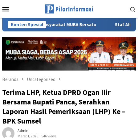
Loncat
Menu
ke
Mobile
konten
 dan Masyarakat MUBA Bersatu
Konten Spesial
Staf Ahli TP PKK Sumsel 
Beranda
Uncategorized
Terima LHP, Ketua DPRD Ogan Ilir
Bersama Bupati Panca, Serahkan
Laporan Hasil Pemeriksaan (LHP) Ke –
BPK Sumsel
Admin
Maret 1, 2026
546 views