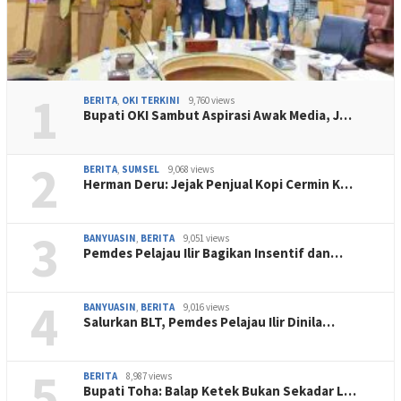
1
BERITA
,
OKI TERKINI
9,760 views
Bupati OKI Sambut Aspirasi Awak Media, J…
2
BERITA
,
SUMSEL
9,068 views
Herman Deru: Jejak Penjual Kopi Cermin K…
3
BANYUASIN
,
BERITA
9,051 views
Pemdes Pelajau Ilir Bagikan Insentif dan…
4
BANYUASIN
,
BERITA
9,016 views
Salurkan BLT, Pemdes Pelajau Ilir Dinila…
5
BERITA
8,987 views
Bupati Toha: Balap Ketek Bukan Sekadar L…