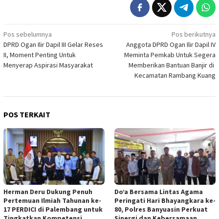
Navigasi
Pos sebelumnya
Pos berikutnya
DPRD Ogan Ilir Dapil III Gelar Reses
Anggota DPRD Ogan Ilir Dapil IV
pos
II, Moment Penting Untuk
Meminta Pemkab Untuk Segera
Menyerap Aspirasi Masyarakat
Memberikan Bantuan Banjir di
Kecamatan Rambang Kuang
POS TERKAIT
Herman Deru Dukung Penuh
Do’a Bersama Lintas Agama
Pertemuan Ilmiah Tahunan ke-
Peringati Hari Bhayangkara ke-
17 PERDICI di Palembang untuk
80, Polres Banyuasin Perkuat
Tingkatkan Kompetensi
Sinergi dan Kebersamaan