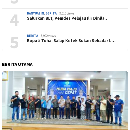
4
BANYUASIN
,
BERITA
9,016 views
Salurkan BLT, Pemdes Pelajau Ilir Dinila…
5
BERITA
8,992 views
Bupati Toha: Balap Ketek Bukan Sekadar L…
BERITA UTAMA