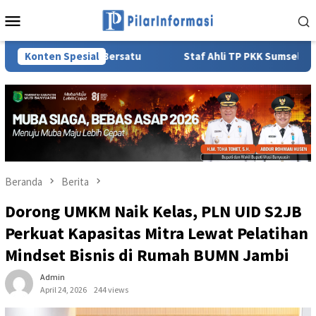
Loncat
Menu
ke
Mobile
konten
UBA Bersatu
Konten Spesial
Staf Ahli TP PKK Sumsel Lidyawati Cik Ujan
Beranda
Berita
Dorong UMKM Naik Kelas, PLN UID S2JB
Perkuat Kapasitas Mitra Lewat Pelatihan
Mindset Bisnis di Rumah BUMN Jambi
Admin
April 24, 2026
244 views