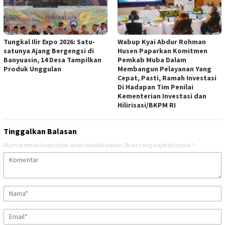
Tungkal Ilir Expo 2026: Satu-
Wabup Kyai Abdur Rohman
satunya Ajang Bergengsi di
Husen Paparkan Komitmen
Banyuasin, 14 Desa Tampilkan
Pemkab Muba Dalam
Produk Unggulan
Membangun Pelayanan Yang
Cepat, Pasti, Ramah Investasi
Di Hadapan Tim Penilai
Kementerian Investasi dan
Hilirisasi/BKPM RI
Tinggalkan Balasan
Alamat email Anda tidak akan dipublikasikan.
Ruas yang wajib ditandai
*