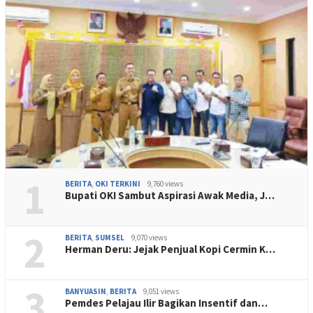
1
BERITA
,
OKI TERKINI
9,760 views
Bupati OKI Sambut Aspirasi Awak Media, J…
2
BERITA
,
SUMSEL
9,070 views
Herman Deru: Jejak Penjual Kopi Cermin K…
3
BANYUASIN
,
BERITA
9,051 views
Pemdes Pelajau Ilir Bagikan Insentif dan…