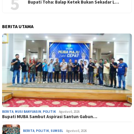
5
Bupati Toha: Balap Ketek Bukan Sekadar L…
BERITA UTAMA
BERITA
,
MUSI BANYUASIN
,
POLITIK
Agustus 6, 2026
Bupati MUBA Sambut Aspirasi Santun Gabun…
BERITA
,
POLITIK
,
SUMSEL
Agustus 6, 2026