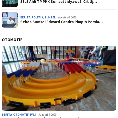
Staf Ahli TP PKK Sumsel Lidyawati Cik Uj…
BERITA
,
POLITIK
,
SUMSEL
Agustus 6, 2026
Sekda Sumsel Edward Candra Pimpin Persia…
OTOMOTIF
BERITA
,
OTOMOTIF
,
PALI
Januari 3, 2026