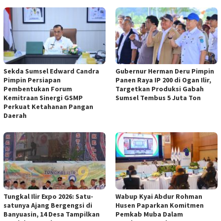
Sekda Sumsel Edward Candra
Gubernur Herman Deru Pimpin
Pimpin Persiapan
Panen Raya IP 200 di Ogan Ilir,
Pembentukan Forum
Targetkan Produksi Gabah
Kemitraan Sinergi GSMP
Sumsel Tembus 5 Juta Ton
Perkuat Ketahanan Pangan
Daerah
Tungkal Ilir Expo 2026: Satu-
Wabup Kyai Abdur Rohman
satunya Ajang Bergengsi di
Husen Paparkan Komitmen
Banyuasin, 14 Desa Tampilkan
Pemkab Muba Dalam