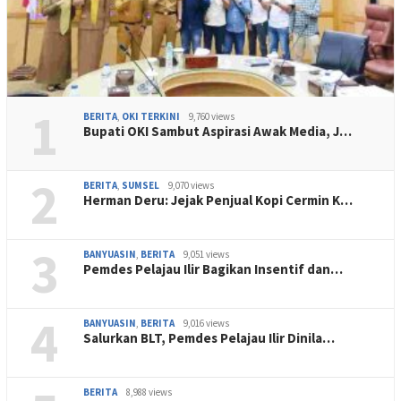
1
BERITA
,
OKI TERKINI
9,760 views
Bupati OKI Sambut Aspirasi Awak Media, J…
2
BERITA
,
SUMSEL
9,070 views
Herman Deru: Jejak Penjual Kopi Cermin K…
3
BANYUASIN
,
BERITA
9,051 views
Pemdes Pelajau Ilir Bagikan Insentif dan…
4
BANYUASIN
,
BERITA
9,016 views
Salurkan BLT, Pemdes Pelajau Ilir Dinila…
BERITA
8,988 views