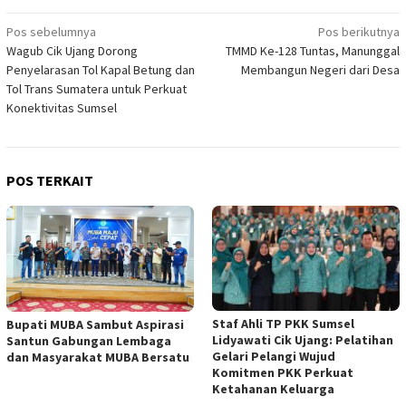
Navigasi
Pos sebelumnya
Pos berikutnya
Wagub Cik Ujang Dorong
TMMD Ke-128 Tuntas, Manunggal
pos
Penyelarasan Tol Kapal Betung dan
Membangun Negeri dari Desa
Tol Trans Sumatera untuk Perkuat
Konektivitas Sumsel
POS TERKAIT
Staf Ahli TP PKK Sumsel
Bupati MUBA Sambut Aspirasi
Lidyawati Cik Ujang: Pelatihan
Santun Gabungan Lembaga
Gelari Pelangi Wujud
dan Masyarakat MUBA Bersatu
Komitmen PKK Perkuat
Ketahanan Keluarga