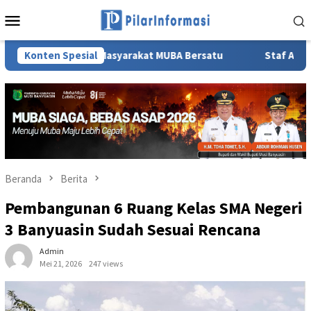
Loncat
Menu
ke
Mobile
konten
a dan Masyarakat MUBA Bersatu
Konten Spesial
Staf Ahli TP PKK Sumsel
Beranda
Berita
Pembangunan 6 Ruang Kelas SMA Negeri
3 Banyuasin Sudah Sesuai Rencana
Admin
Mei 21, 2026
247 views