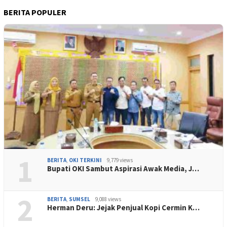
BERITA POPULER
1
BERITA
,
OKI TERKINI
9,779 views
Bupati OKI Sambut Aspirasi Awak Media, J…
2
BERITA
,
SUMSEL
9,088 views
Herman Deru: Jejak Penjual Kopi Cermin K…