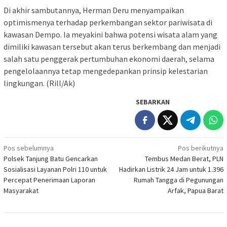
Di akhir sambutannya, Herman Deru menyampaikan
optimismenya terhadap perkembangan sektor pariwisata di
kawasan Dempo. Ia meyakini bahwa potensi wisata alam yang
dimiliki kawasan tersebut akan terus berkembang dan menjadi
salah satu penggerak pertumbuhan ekonomi daerah, selama
pengelolaannya tetap mengedepankan prinsip kelestarian
lingkungan. (Rill/Ak)
SEBARKAN
Navigasi
Pos sebelumnya
Pos berikutnya
Polsek Tanjung Batu Gencarkan
Tembus Medan Berat, PLN
pos
Sosialisasi Layanan Polri 110 untuk
Hadirkan Listrik 24 Jam untuk 1.396
Percepat Penerimaan Laporan
Rumah Tangga di Pegunungan
Masyarakat
Arfak, Papua Barat