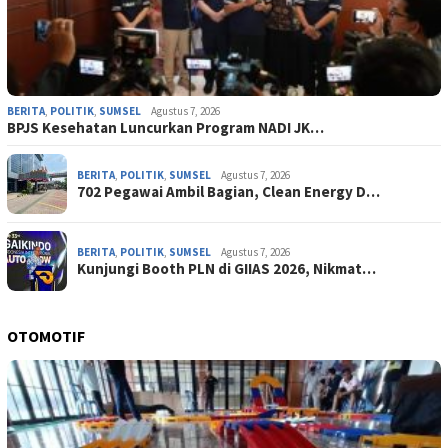
BERITA
,
POLITIK
,
SUMSEL
Agustus 7, 2026
BPJS Kesehatan Luncurkan Program NADI JK…
BERITA
,
POLITIK
,
SUMSEL
Agustus 7, 2026
702 Pegawai Ambil Bagian, Clean Energy D…
BERITA
,
POLITIK
,
SUMSEL
Agustus 7, 2026
Kunjungi Booth PLN di GIIAS 2026, Nikmat…
OTOMOTIF