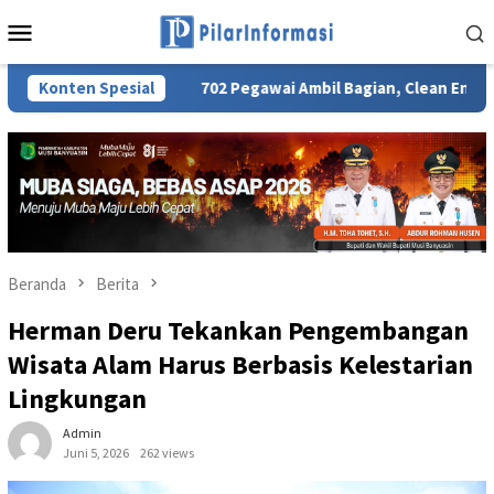
Loncat
Menu
ke
Mobile
konten
 JKN
Konten Spesial
702 Pegawai Ambil Bagian, Clean Energy Day PLN UI
Beranda
Berita
Herman Deru Tekankan Pengembangan
Wisata Alam Harus Berbasis Kelestarian
Lingkungan
Admin
Juni 5, 2026
262 views