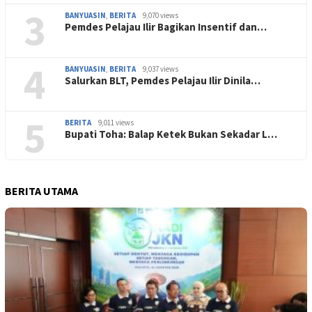
3
BANYUASIN
,
BERITA
9,070 views
Pemdes Pelajau Ilir Bagikan Insentif dan…
4
BANYUASIN
,
BERITA
9,037 views
Salurkan BLT, Pemdes Pelajau Ilir Dinila…
5
BERITA
9,011 views
Bupati Toha: Balap Ketek Bukan Sekadar L…
BERITA UTAMA