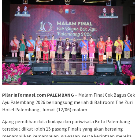
Pilar informasi.com PALEMBANG
– Malam Final Cek Bagus Cek
Ayu Palembang 2026 berlangsung meriah di Ballroom The Zuri
Hotel Palembang, Jumat (12/06) malam.
Ajang pemilihan duta budaya dan pariwisata Kota Palembang
tersebut diikuti oleh 15 pasang Finalis yang akan bersaing
menampilkan kemampuan, wawasan, serta kecintaan mereka