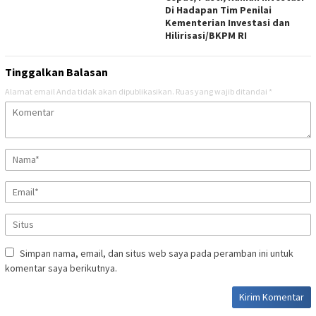
Di Hadapan Tim Penilai
Kementerian Investasi dan
Hilirisasi/BKPM RI
Tinggalkan Balasan
Alamat email Anda tidak akan dipublikasikan.
Ruas yang wajib ditandai
*
Simpan nama, email, dan situs web saya pada peramban ini untuk
komentar saya berikutnya.