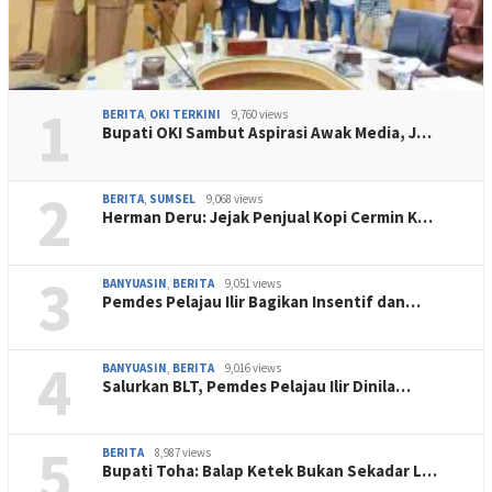
1
BERITA
,
OKI TERKINI
9,760 views
Bupati OKI Sambut Aspirasi Awak Media, J…
2
BERITA
,
SUMSEL
9,068 views
Herman Deru: Jejak Penjual Kopi Cermin K…
3
BANYUASIN
,
BERITA
9,051 views
Pemdes Pelajau Ilir Bagikan Insentif dan…
4
BANYUASIN
,
BERITA
9,016 views
Salurkan BLT, Pemdes Pelajau Ilir Dinila…
5
BERITA
8,987 views
Bupati Toha: Balap Ketek Bukan Sekadar L…