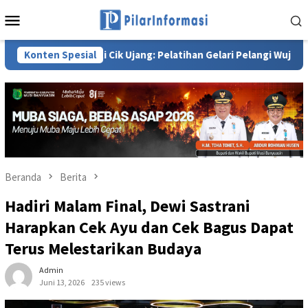
Loncat
Menu
ke
Mobile
konten
idyawati Cik Ujang: Pelatihan Gelari Pelangi Wujud Komitmen PK
Konten Spesial
Beranda
Berita
Hadiri Malam Final, Dewi Sastrani
Harapkan Cek Ayu dan Cek Bagus Dapat
Terus Melestarikan Budaya
Admin
Juni 13, 2026
235 views