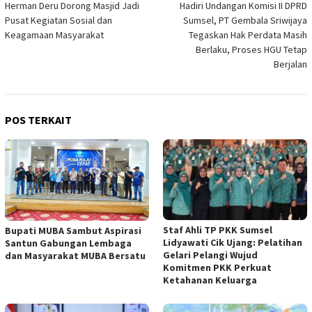
Herman Deru Dorong Masjid Jadi
Hadiri Undangan Komisi II DPRD
pos
Pusat Kegiatan Sosial dan
Sumsel, PT Gembala Sriwijaya
Keagamaan Masyarakat
Tegaskan Hak Perdata Masih
Berlaku, Proses HGU Tetap
Berjalan
POS TERKAIT
Staf Ahli TP PKK Sumsel
Bupati MUBA Sambut Aspirasi
Lidyawati Cik Ujang: Pelatihan
Santun Gabungan Lembaga
Gelari Pelangi Wujud
dan Masyarakat MUBA Bersatu
Komitmen PKK Perkuat
Ketahanan Keluarga