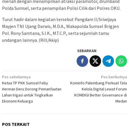
meriah dengan menampilkan atraksi paramotor, drumband
Polda Sumsel, serta penampilan Polisi Cilik dari Polres OKU.
Turut hadir dalam kegiatan tersebut Pangdam II/Sriwijaya
Mayjen TNI Ujang Darwis, M.D.A., Wakapolda Sumsel Brigjen
Pol. Rony Samtana, S.I.K., M.T.C.P., serta sejumlah tamu
undangan lainnya. (Rill/Akip)
SEBARKAN
Navigasi
Pos sebelumnya
Pos berikutnya
Ketua TP PKK Sumsel Feby
Kominfo Palembang Perkuat Tata
pos
Herman Deru Dorong Pemanfaatan
Kelola Digital Lewat Forum
Lahan Irigasi untuk Tingkatkan
KOMDIGI Better Governance di
Ekonomi Keluarga
Medan
POS TERKAIT