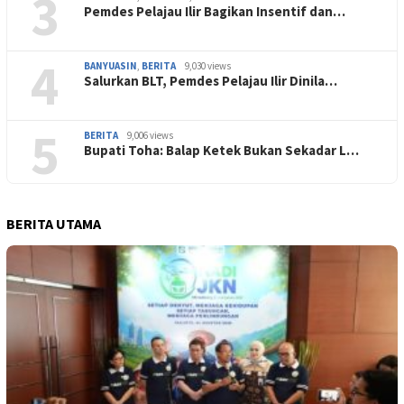
3
Pemdes Pelajau Ilir Bagikan Insentif dan…
4
BANYUASIN
,
BERITA
9,030 views
Salurkan BLT, Pemdes Pelajau Ilir Dinila…
5
BERITA
9,006 views
Bupati Toha: Balap Ketek Bukan Sekadar L…
BERITA UTAMA