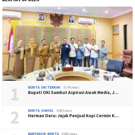
1
BERITA
,
OKI TERKINI
9,774 views
Bupati OKI Sambut Aspirasi Awak Media, J…
2
BERITA
,
SUMSEL
9,083 views
Herman Deru: Jejak Penjual Kopi Cermin K…
BANYUASIN
,
BERITA
9,065 views