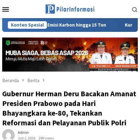
Loncat
Menu
ke
Mobile
konten
JB Tekan Emisi Karbon hingga 15 Ton
Konten Spesial
Kunjungi Booth PLN
Beranda
Berita
Gubernur Herman Deru Bacakan Amanat
Presiden Prabowo pada Hari
Bhayangkara ke-80, Tekankan
Reformasi dan Pelayanan Publik Polri
Admin
Juli 1, 2026
180 views