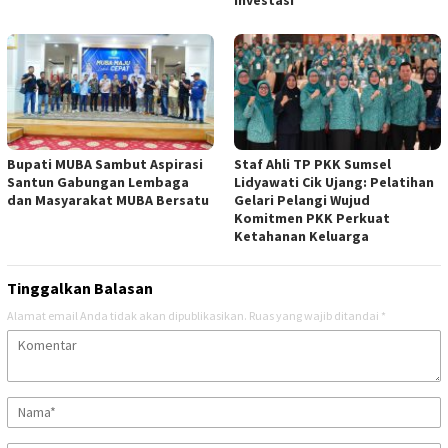
investasi
Bupati MUBA Sambut Aspirasi
Staf Ahli TP PKK Sumsel
Santun Gabungan Lembaga
Lidyawati Cik Ujang: Pelatihan
dan Masyarakat MUBA Bersatu
Gelari Pelangi Wujud
Komitmen PKK Perkuat
Ketahanan Keluarga
Tinggalkan Balasan
Alamat email Anda tidak akan dipublikasikan.
Ruas yang wajib ditandai
*