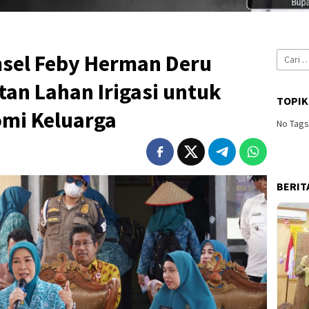
Cari
sel Feby Herman Deru
untuk:
an Lahan Irigasi untuk
TOPIK
mi Keluarga
No Tag
BERIT