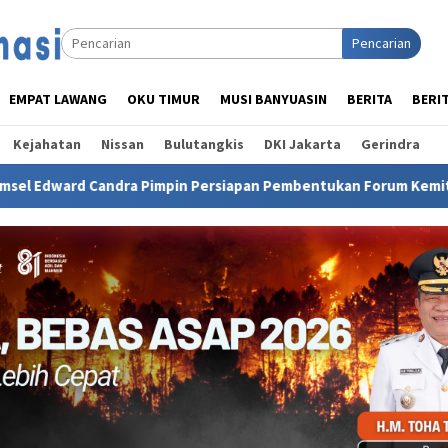
Pencarian
EMPAT LAWANG
OKU TIMUR
MUSI BANYUASIN
BERITA
BERI
Kejahatan
Nissan
Bulutangkis
DKI Jakarta
Gerindra
mpin Persiapan Pembentukan Forum Kemitraan Sinergi GSMP Per