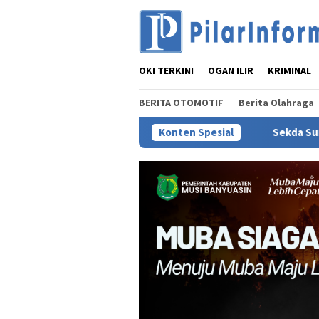
Loncat
ke
konten
OKI TERKINI
OGAN ILIR
KRIMINAL
BERITA OTOMOTIF
Berita Olahraga
kuat Ketahanan Keluarga
Sekda Sumsel Edward Candra Pi
Konten Spesial