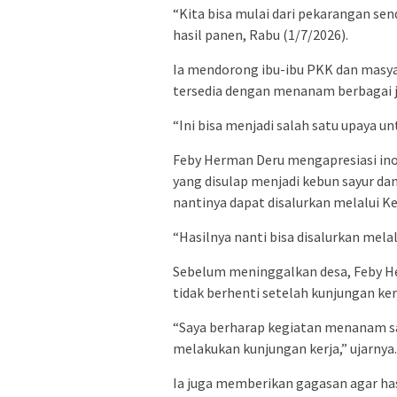
“Kita bisa mulai dari pekarangan se
hasil panen, Rabu (1/7/2026).
Ia mendorong ibu-ibu PKK dan masya
tersedia dengan menanam berbagai j
“Ini bisa menjadi salah satu upaya 
Feby Herman Deru mengapresiasi ino
yang disulap menjadi kebun sayur dan
nantinya dapat disalurkan melalui 
“Hasilnya nanti bisa disalurkan mela
Sebelum meninggalkan desa, Feby H
tidak berhenti setelah kunjungan kerj
“Saya berharap kegiatan menanam say
melakukan kunjungan kerja,” ujarnya.
Ia juga memberikan gagasan agar has