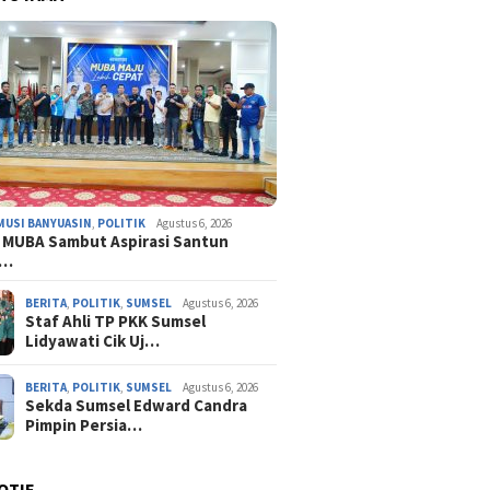
MUSI BANYUASIN
,
POLITIK
Agustus 6, 2026
 MUBA Sambut Aspirasi Santun
n…
BERITA
,
POLITIK
,
SUMSEL
Agustus 6, 2026
Staf Ahli TP PKK Sumsel
Lidyawati Cik Uj…
BERITA
,
POLITIK
,
SUMSEL
Agustus 6, 2026
Sekda Sumsel Edward Candra
Pimpin Persia…
OTIF