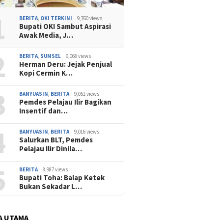
1
BERITA
,
OKI TERKINI
9,760 views
Bupati OKI Sambut Aspirasi
Awak Media, J…
2
BERITA
,
SUMSEL
9,068 views
Herman Deru: Jejak Penjual
Kopi Cermin K…
3
BANYUASIN
,
BERITA
9,051 views
Pemdes Pelajau Ilir Bagikan
Insentif dan…
4
BANYUASIN
,
BERITA
9,016 views
Salurkan BLT, Pemdes
Pelajau Ilir Dinila…
5
BERITA
8,987 views
Bupati Toha: Balap Ketek
Bukan Sekadar L…
A UTAMA