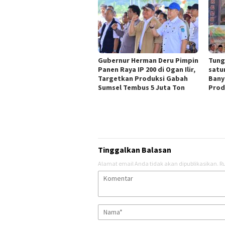
Gubernur Herman Deru Pimpin
Tungk
Panen Raya IP 200 di Ogan Ilir,
satu
Targetkan Produksi Gabah
Bany
Sumsel Tembus 5 Juta Ton
Prod
Tinggalkan Balasan
Alamat email Anda tidak akan dipublikasikan.
Ru