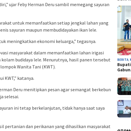
ndiri,” ujar Feby Herman Deru sambil memegang sayuran
rakat untuk memanfaatkan setiap jengkal lahan yang
enis sayuran maupun membudidayakan ikan lele.
untuk meningkatkan ekonomi keluarga,” tegasnya.
vasi masyarakat dalam memanfaatkan lahan irigasi
 kolam budidaya lele. Menurutnya, hasil panen tersebut
BERITA
,
Bupati
Kelompok Wanita Tani (KWT).
Gabu
lui KWT,” katanya.
erman Deru menitipkan pesan agar semangat berkebun
a selesai.
uran ini tetap berkelanjutan, tidak hanya saat saya
il pertanian dan perikanan yang dihasilkan masyarakat
OTOM