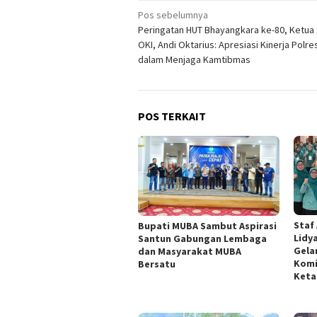
Navigasi
Pos sebelumnya
Peringatan HUT Bhayangkara ke-80, Ketua
pos
OKI, Andi Oktarius: Apresiasi Kinerja Polre
dalam Menjaga Kamtibmas
POS TERKAIT
Staf
Bupati MUBA Sambut Aspirasi
Lidy
Santun Gabungan Lembaga
Gela
dan Masyarakat MUBA
Komi
Bersatu
Keta