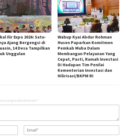
al Ilir Expo 2026: Satu-
Wabup Kyai Abdur Rohman
nya Ajang Bergengsi di
Husen Paparkan Komitmen
uasin, 14 Desa Tampilkan
Pemkab Muba Dalam
uk Unggulan
Membangun Pelayanan Yang
Cepat, Pasti, Ramah Investasi
Di Hadapan Tim Penilai
Kementerian Investasi dan
Hilirisasi/BKPM RI
as yang wajib ditandai
*